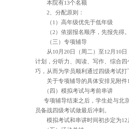
本院有
13
个名额
2
、分配原则：
（
1
）高年级优先于低年级
（
2
）依据报名顺序，先报先得
（三）专项辅导
从
10
月
20
日（周二）至
12
月
10
日
计划，分听力、阅读、写作、综合四
巧，从而为学员顺利通过四级考试打
关于专项辅导的具体安排见附件
（四）模拟考试与考前串讲
专项辅导结束之后，学生处与北
员备战四级考试做最后冲刺。
模拟考试和串讲时间初步定为
12