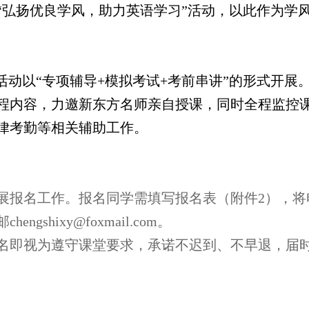
“弘扬优良学风，助力英语学习”活动，以此作为学
活动以“专项辅导
+
模拟考试
+
考前串讲”的形式开展
程内容，力邀新东方名师亲自授课，同时全程监控
律考勤等相关辅助工作。
展报名工作。
报名同学需填写报名表（附件
2
），将
chengshixy@foxmail.com
。
名即视为遵守课堂要求，承诺不迟到、不早退，届